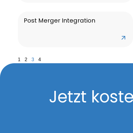
Post Merger Integration
1
2
3
4
Jetzt kos