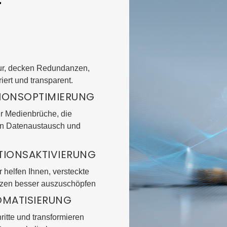
r
tur, decken Redundanzen,
iert und transparent.
TIONSOPTIMIERUNG
r Medienbrüche, die
en Datenaustausch und
TIONSAKTIVIERUNG
r helfen Ihnen, versteckte
nzen besser auszuschöpfen
OMATISIERUNG
ritte und transformieren