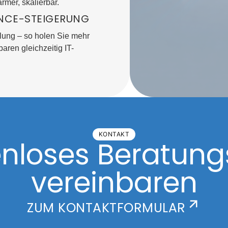
rmer, skalierbar.
NCE-STEIGERUNG
lung – so holen Sie mehr
ren gleichzeitig IT-
KONTAKT
tenloses Beratun
vereinbaren
ZUM KONTAKTFORMULAR