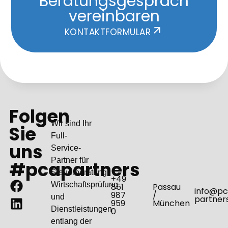
Beratungsgespräch
vereinbaren
KONTAKTFORMULAR
Folgen
Wir sind Ihr
Sie
Full-
uns
Service-
Partner für
#pcapartners
Steuerberatung,
+49
Wirtschaftsprüfung
851
Passau
info@pc
987
/
und
partner
959
München
Dienstleistungen
0​
entlang der